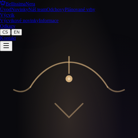
BellissimaNera
Úvod
Novinky
Náš team
Odchovy
Plánované vrhy
Výcvik
Výcvikové novinky
Informace
Odkazy
|
CS
EN
Kontakt