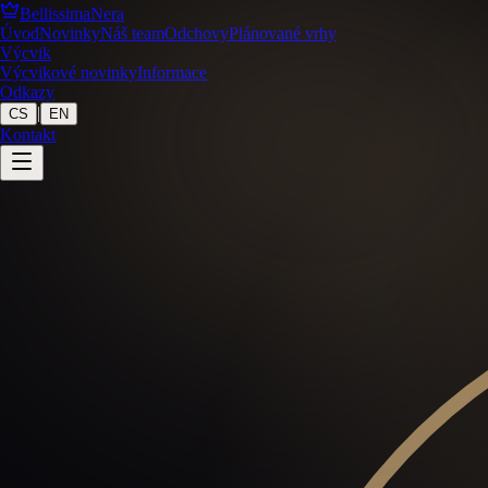
BellissimaNera
Úvod
Novinky
Náš team
Odchovy
Plánované vrhy
Výcvik
Výcvikové novinky
Informace
Odkazy
|
CS
EN
Kontakt