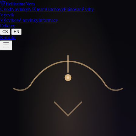
BellissimaNera
Úvod
Novinky
Náš team
Odchovy
Plánované vrhy
Výcvik
Výcvikové novinky
Informace
Odkazy
|
CS
EN
Kontakt