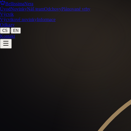
BellissimaNera
Úvod
Novinky
Náš team
Odchovy
Plánované vrhy
Výcvik
Výcvikové novinky
Informace
Odkazy
|
CS
EN
Kontakt