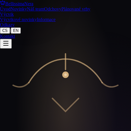
BellissimaNera
Úvod
Novinky
Náš team
Odchovy
Plánované vrhy
Výcvik
Výcvikové novinky
Informace
Odkazy
|
CS
EN
Kontakt