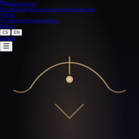
BellissimaNera
Úvod
Novinky
Náš team
Odchovy
Plánované vrhy
Výcvik
Výcvikové novinky
Informace
Odkazy
|
CS
EN
Kontakt