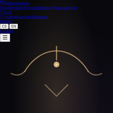
BellissimaNera
Úvod
Novinky
Náš team
Odchovy
Plánované vrhy
Výcvik
Výcvikové novinky
Informace
Odkazy
|
CS
EN
Kontakt