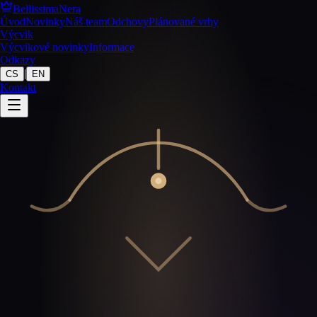
BellissimaNera
Úvod
Novinky
Náš team
Odchovy
Plánované vrhy
Výcvik
Výcvikové novinky
Informace
Odkazy
|
CS
EN
Kontakt