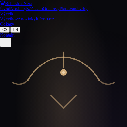
BellissimaNera
Úvod
Novinky
Náš team
Odchovy
Plánované vrhy
Výcvik
Výcvikové novinky
Informace
Odkazy
|
CS
EN
Kontakt