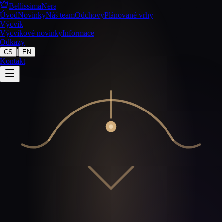
BellissimaNera
Úvod
Novinky
Náš team
Odchovy
Plánované vrhy
Výcvik
Výcvikové novinky
Informace
Odkazy
|
CS
EN
Kontakt