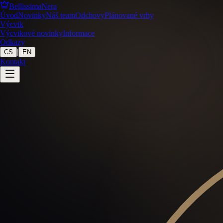
BellissimaNera
Úvod
Novinky
Náš team
Odchovy
Plánované vrhy
Výcvik
Výcvikové novinky
Informace
Odkazy
|
CS
EN
Kontakt