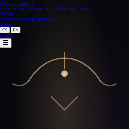
BellissimaNera
Úvod
Novinky
Náš team
Odchovy
Plánované vrhy
Výcvik
Výcvikové novinky
Informace
Odkazy
|
CS
EN
Kontakt