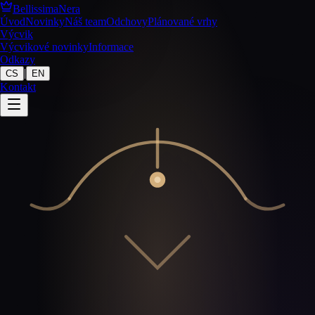
BellissimaNera
Úvod
Novinky
Náš team
Odchovy
Plánované vrhy
Výcvik
Výcvikové novinky
Informace
Odkazy
|
CS
EN
Kontakt