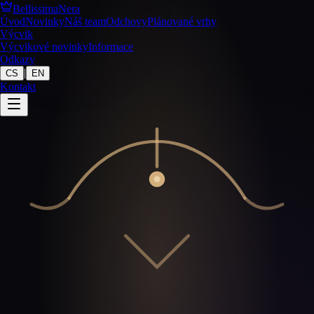
BellissimaNera
Úvod
Novinky
Náš team
Odchovy
Plánované vrhy
Výcvik
Výcvikové novinky
Informace
Odkazy
|
CS
EN
Kontakt