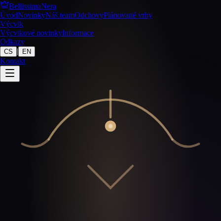
BellissimaNera
Úvod
Novinky
Náš team
Odchovy
Plánované vrhy
Výcvik
Výcvikové novinky
Informace
Odkazy
|
CS
EN
Kontakt