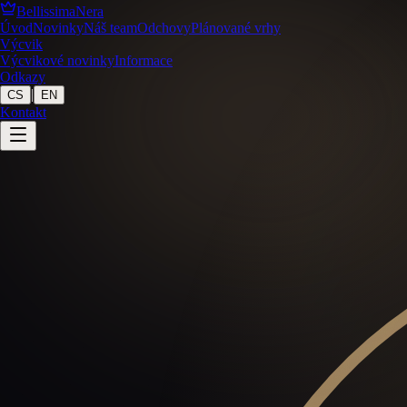
BellissimaNera
Úvod
Novinky
Náš team
Odchovy
Plánované vrhy
Výcvik
Výcvikové novinky
Informace
Odkazy
|
CS
EN
Kontakt