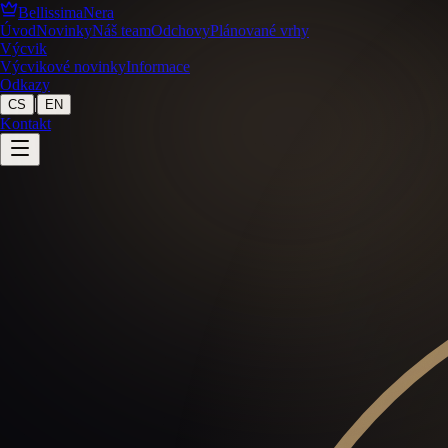
BellissimaNera
Úvod
Novinky
Náš team
Odchovy
Plánované vrhy
Výcvik
Výcvikové novinky
Informace
Odkazy
|
CS
EN
Kontakt