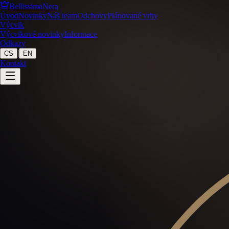
BellissimaNera
Úvod
Novinky
Náš team
Odchovy
Plánované vrhy
Výcvik
Výcvikové novinky
Informace
Odkazy
|
CS
EN
Kontakt