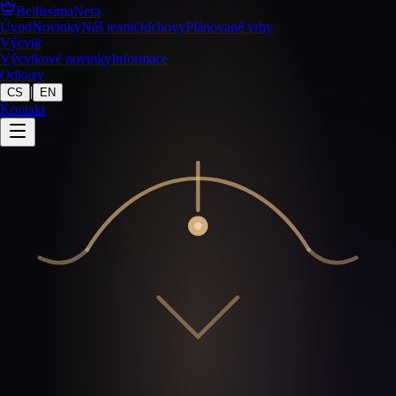
BellissimaNera
Úvod
Novinky
Náš team
Odchovy
Plánované vrhy
Výcvik
Výcvikové novinky
Informace
Odkazy
|
CS
EN
Kontakt