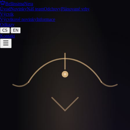
BellissimaNera
Úvod
Novinky
Náš team
Odchovy
Plánované vrhy
Výcvik
Výcvikové novinky
Informace
Odkazy
|
CS
EN
Kontakt