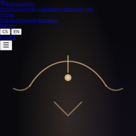
BellissimaNera
Úvod
Novinky
Náš team
Odchovy
Plánované vrhy
Výcvik
Výcvikové novinky
Informace
Odkazy
|
CS
EN
Kontakt