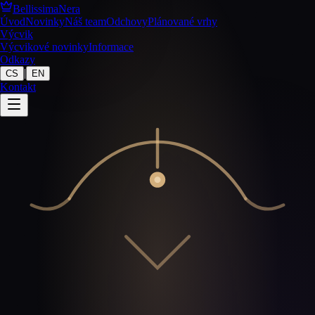
BellissimaNera
Úvod
Novinky
Náš team
Odchovy
Plánované vrhy
Výcvik
Výcvikové novinky
Informace
Odkazy
|
CS
EN
Kontakt