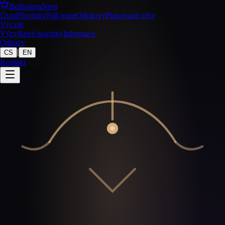
BellissimaNera
Úvod
Novinky
Náš team
Odchovy
Plánované vrhy
Výcvik
Výcvikové novinky
Informace
Odkazy
|
CS
EN
Kontakt