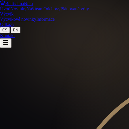
BellissimaNera
Úvod
Novinky
Náš team
Odchovy
Plánované vrhy
Výcvik
Výcvikové novinky
Informace
Odkazy
|
CS
EN
Kontakt