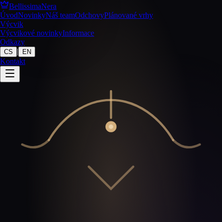
BellissimaNera
Úvod
Novinky
Náš team
Odchovy
Plánované vrhy
Výcvik
Výcvikové novinky
Informace
Odkazy
|
CS
EN
Kontakt