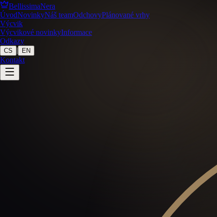
BellissimaNera
Úvod
Novinky
Náš team
Odchovy
Plánované vrhy
Výcvik
Výcvikové novinky
Informace
Odkazy
|
CS
EN
Kontakt