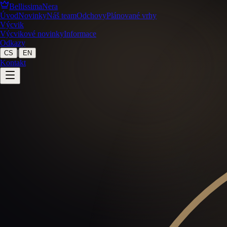
BellissimaNera
Úvod
Novinky
Náš team
Odchovy
Plánované vrhy
Výcvik
Výcvikové novinky
Informace
Odkazy
|
CS
EN
Kontakt