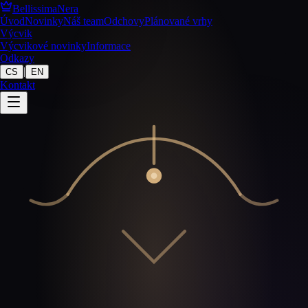
BellissimaNera
Úvod
Novinky
Náš team
Odchovy
Plánované vrhy
Výcvik
Výcvikové novinky
Informace
Odkazy
|
CS
EN
Kontakt