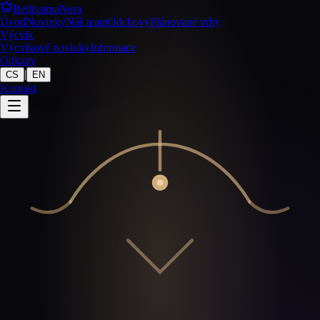
BellissimaNera
Úvod
Novinky
Náš team
Odchovy
Plánované vrhy
Výcvik
Výcvikové novinky
Informace
Odkazy
|
CS
EN
Kontakt