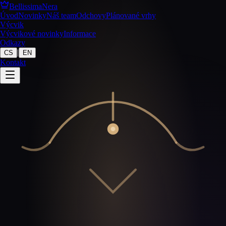
BellissimaNera
Úvod
Novinky
Náš team
Odchovy
Plánované vrhy
Výcvik
Výcvikové novinky
Informace
Odkazy
|
CS
EN
Kontakt