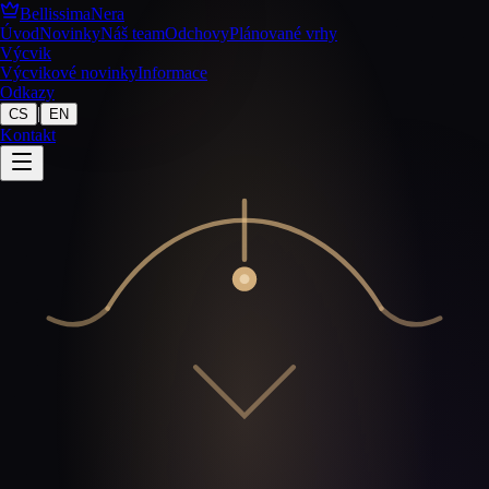
BellissimaNera
Úvod
Novinky
Náš team
Odchovy
Plánované vrhy
Výcvik
Výcvikové novinky
Informace
Odkazy
|
CS
EN
Kontakt