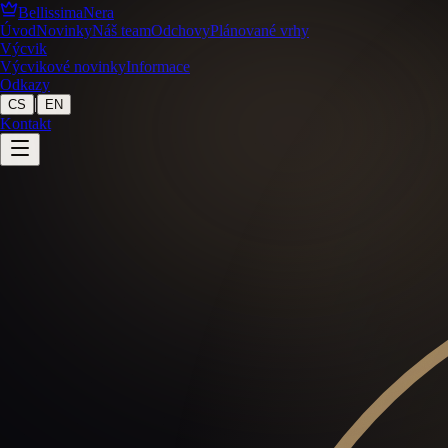
BellissimaNera
Úvod
Novinky
Náš team
Odchovy
Plánované vrhy
Výcvik
Výcvikové novinky
Informace
Odkazy
|
CS
EN
Kontakt