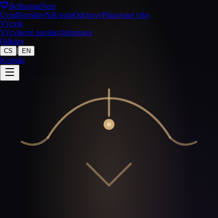
BellissimaNera
Úvod
Novinky
Náš team
Odchovy
Plánované vrhy
Výcvik
Výcvikové novinky
Informace
Odkazy
|
CS
EN
Kontakt